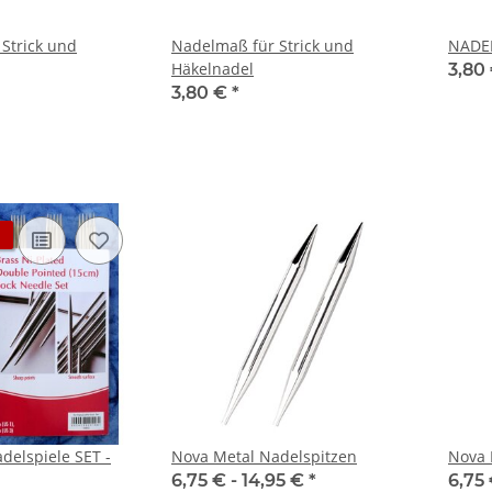
Strick und
Nadelmaß für Strick und
NADE
Häkelnadel
3,80
3,80 €
*
delspiele SET -
Nova Metal Nadelspitzen
Nova 
6,75 € -
14,95 €
*
6,75 