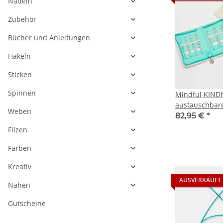
Nadeln
Zubehör
Bücher und Anleitungen
Häkeln
Sticken
Spinnen
Mindful KIND
austauschbare
Weben
3,00 - 6,00 - 
82,95 €
*
Filzen
Färben
Kreativ
AUSVERKAUFT
Nähen
Gutscheine