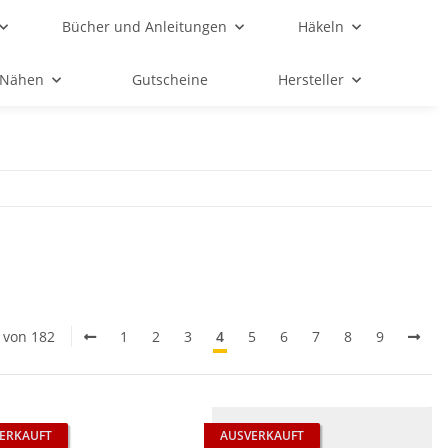
Bücher und Anleitungen
Häkeln
Nähen
Gutscheine
Hersteller
0 von 182
1
2
3
4
5
6
7
8
9
ERKAUFT
AUSVERKAUFT