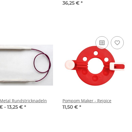
36,25 €
*
Metal Rundstricknadeln
Pompom Maker - Rejoice
€ -
13,25 €
*
11,50 €
*