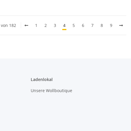
0 von 182
1
2
3
4
5
6
7
8
9
Ladenlokal
Unsere Wollboutique