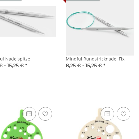
ul Nadelspitze
Mindful Rundstricknadel Fix
€ -
15,25 €
*
8,25 € -
15,25 €
*