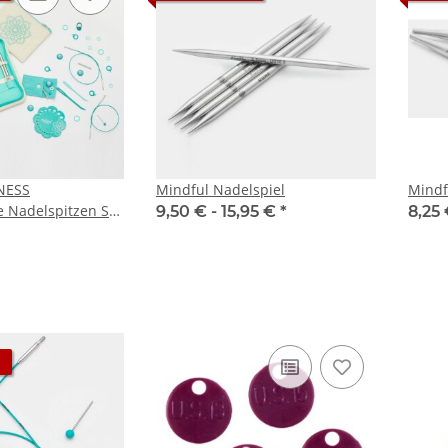
NESS
Mindful Nadelspiel
Mindf
 Nadelspitzen Set
9,50 € -
15,95 €
*
8,25 
10cm kurz