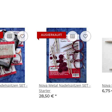
AUSVERKAUFT
delspitzen SET -
Nova Metal Nadelspitzen SET -
Nova 
Starter
6,75 
28,50 €
*