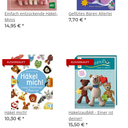
Einfach entzückende Häkel-
Gefilztes Bären Allerlei
Minis
7,70 €
*
14,95 €
*
AUSVERKAUFT
AUSVERKAUFT
Häkel mich!
HäkelzauBÄR - Einer ist
deiner!
10,30 €
*
15,50 €
*