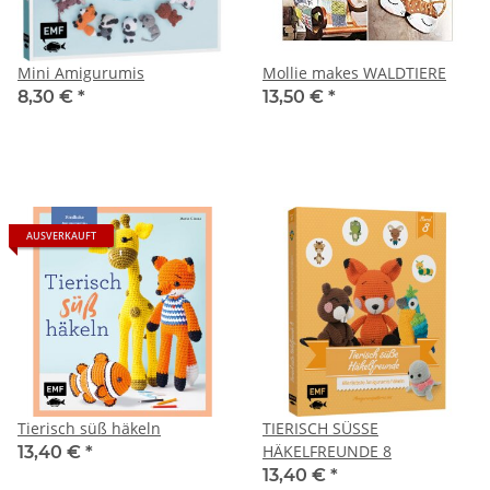
Mini Amigurumis
Mollie makes WALDTIERE
8,30 €
*
13,50 €
*
AUSVERKAUFT
Tierisch süß häkeln
TIERISCH SÜSSE
HÄKELFREUNDE 8
13,40 €
*
13,40 €
*