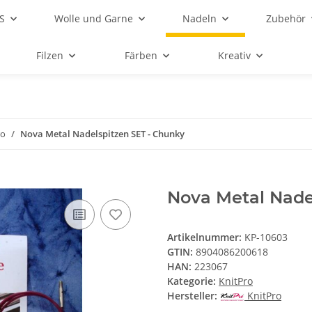
S
Wolle und Garne
Nadeln
Zubehör
Filzen
Färben
Kreativ
ro
Nova Metal Nadelspitzen SET - Chunky
Nova Metal Nade
Artikelnummer:
KP-10603
GTIN:
8904086200618
HAN:
223067
Kategorie:
KnitPro
Hersteller:
KnitPro