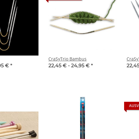
CraSyTrio Bambus
CraSy
95 €
*
22,45 € -
24,95 €
*
22,4
AUSV