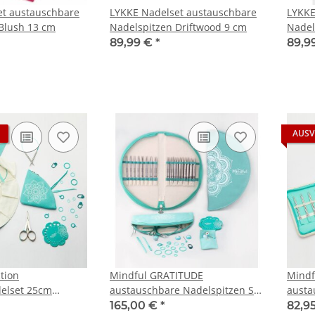
et austauschbare
LYKKE Nadelset austauschbare
LYKKE
Blush 13 cm
Nadelspitzen Driftwood 9 cm
Nadel
89,99 €
*
89,9
AUSV
tion
Mindful GRATITUDE
Mindf
delset 25cm
austauschbare Nadelspitzen Set
austa
3,00 - 12,00
3,00 -
165,00 €
*
82,9