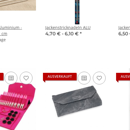
Aluminium -
Jackenstricknadeln ALU
Jacke
5 cm
4,70 € -
6,10 €
*
6,50
age
AUSVERKAUFT
AUSV