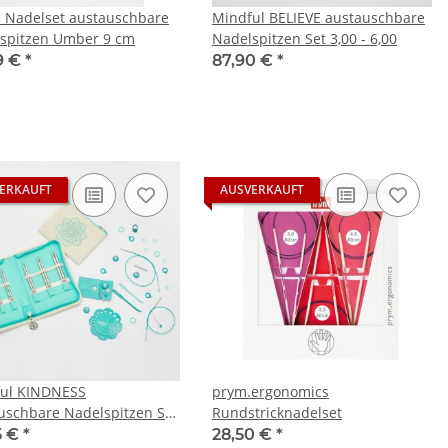
 Nadelset austauschbare
Mindful BELIEVE austauschbare
spitzen Umber 9 cm
Nadelspitzen Set 3,00 - 6,00
9 €
*
87,90 €
*
ERKAUFT
AUSVERKAUFT
ul KINDNESS
prym.ergonomics
uschbare Nadelspitzen Set
Rundstricknadelset
 6,00 - 10cm kurz
5 €
*
28,50 €
*