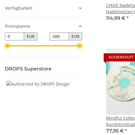
LYKKE Nadels
Verfügbarkeit
Nadelspitzen 
114,99 €
*
Preisspanne
EUR
EUR
AUSVERKAUFT
DROPS Superstore
Mindful Collec
Rundstrickna
EXPLORE
77,95 €
*