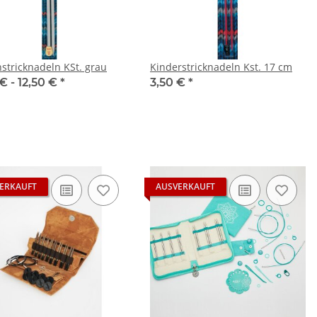
nstricknadeln KSt. grau
Kinderstricknadeln Kst. 17 cm
 € -
12,50 €
*
3,50 €
*
ERKAUFT
AUSVERKAUFT