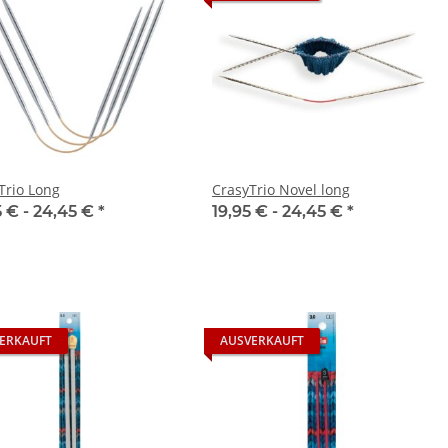
Trio Long
CrasyTrio Novel long
5 € -
24,45 €
*
19,95 € -
24,45 €
*
ERKAUFT
AUSVERKAUFT