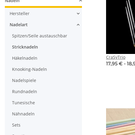
Nadeln
Hersteller
Nadelart
Spitzen/Seile austauschbar
Stricknadeln
CraSyTrio
Häkelnadeln
17,95 € -
18,
Knooking-Nadeln
Nadelspiele
Rundnadeln
Tunesische
Nähnadeln
Sets