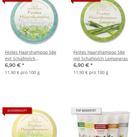
Festes Haarshampoo 58g
Festes Haarshampoo 58g
mit Schafmilch
mit Schafmilch Lemongras
Frischeerlebnis
6,90 €
*
6,90 €
*
11,90 € pro 100 g
11,90 € pro 100 g
AUSVERKAUFT
TOP BEWERTET