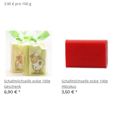
3,90 € pro 100 g
Schafmilchseife eckig 100g
Schafmilchseife eckig 100g
Geschenk
Hibiskus
6,90 €
*
3,50 €
*