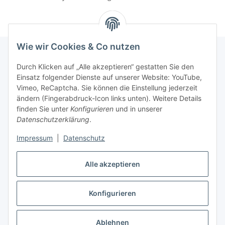
Wie wir Cookies & Co nutzen
Durch Klicken auf „Alle akzeptieren“ gestatten Sie den
Informationen
Einsatz folgender Dienste auf unserer Website: YouTube,
Vimeo, ReCaptcha. Sie können die Einstellung jederzeit
ändern (Fingerabdruck-Icon links unten). Weitere Details
Unsere Spezialshops
finden Sie unter
Konfigurieren
und in unserer
Datenschutzerklärung
.
Unsere Veranstaltungen
Impressum
|
Datenschutz
Ladenlokal
Alle akzeptieren
Konfigurieren
Vertrag widerrufen
* Alle Preise inkl. gesetzlicher USt., zzgl.
Versand
Ablehnen