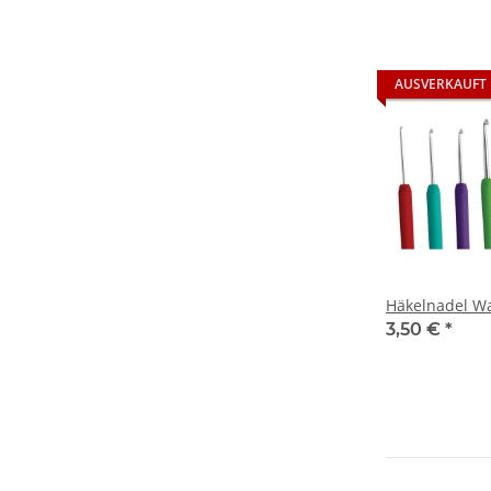
AUSVERKAUFT
Häkelnadel W
3,50 €
*