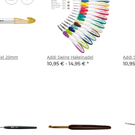
del 20mm
Addi Swing Häkelnadel
Addi 
10,95 € -
14,95 €
*
10,9