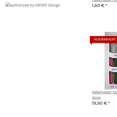
1,60 €
*
AUSVERKAUFT
Häkelnadel Set 
4mm
19,90 €
*