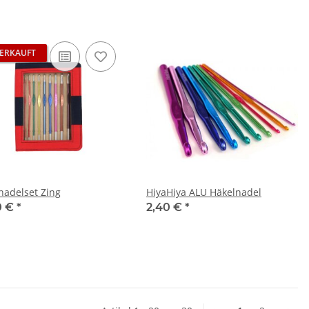
ERKAUFT
nadelset Zing
HiyaHiya ALU Häkelnadel
0 €
*
2,40 €
*