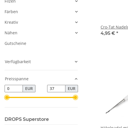
Filzen
Färben
Kreativ
Cro-Tat Nadel
Nähen
4,95 €
*
Gutscheine
Verfügbarkeit
Preisspanne
EUR
EUR
DROPS Superstore
Häkelnadel mit