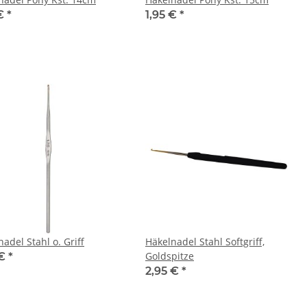
 €
*
1,95 €
*
adel Stahl o. Griff
Häkelnadel Stahl Softgriff,
Goldspitze
 €
*
2,95 €
*