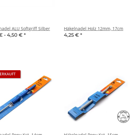
adel ALU Softgriff Silber
Häkelnadel Holz 12mm, 17cm
€ -
4,50 €
*
4,25 €
*
ERKAUFT
nadel Pony Kst. 14cm
Häkelnadel Pony Kst. 15cm