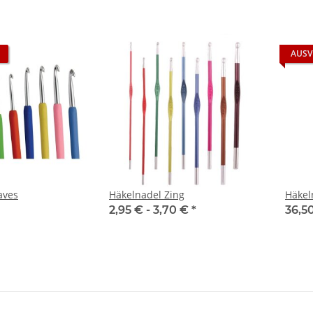
AUSV
aves
Häkelnadel Zing
Häkel
2,95 € -
3,70 €
*
36,5