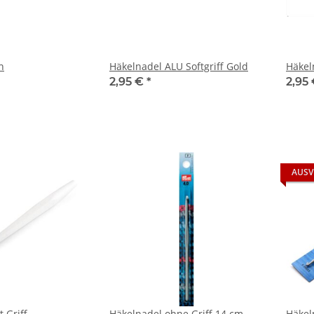
n
Häkelnadel ALU Softgriff Gold
Häkeln
2,95 €
*
2,95 
AUSV
 Griff
Häkelnadel ohne Griff 14 cm
Häkel