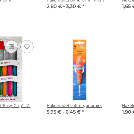
2,80 € -
3,30 €
*
1,65
‘Easy-Grip’ - 2-
Häkelnadel soft ergonomics
Häkeln
5,95 € -
6,45 €
*
1,90