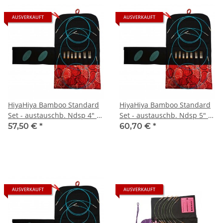
AUSVERKAUFT
AUSVERKAUFT
HiyaHiya Bamboo Standard
HiyaHiya Bamboo Standard
Set - austauschb. Ndsp 4" -
Set - austauschb. Ndsp 5" -
small
large
57,50 €
*
60,70 €
*
AUSVERKAUFT
AUSVERKAUFT