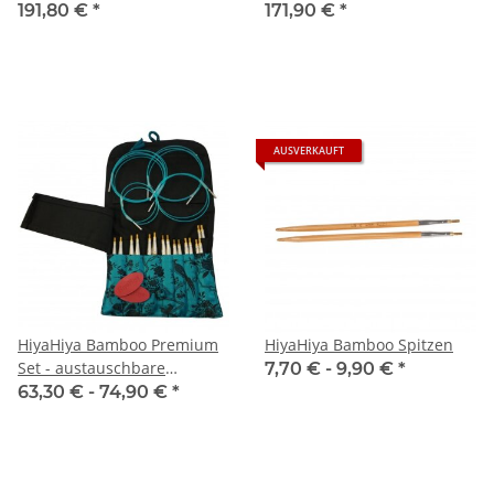
191,80 €
*
171,90 €
*
AUSVERKAUFT
HiyaHiya Bamboo Premium
HiyaHiya Bamboo Spitzen
Set - austauschbare
7,70 € -
9,90 €
*
Nadelspitzen
63,30 € -
74,90 €
*