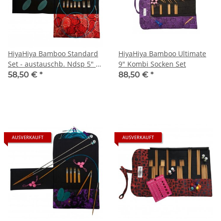
HiyaHiya Bamboo Standard
HiyaHiya Bamboo Ultimate
Set - austauschb. Ndsp 5" -
9" Kombi Socken Set
small
58,50 €
*
88,50 €
*
AUSVERKAUFT
AUSVERKAUFT