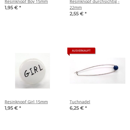
Resinknopf Boy 15mm
Resinknopf durchsichtig -
22mm
1,95 €
*
2,55 €
*
AUSVERKAUFT
Resinknopf Girl 15mm
Tuchnadel
1,95 €
*
6,25 €
*