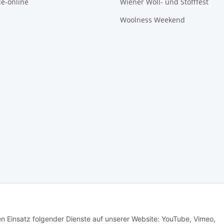
e-online
Wiener Woll- und Stofffest
Woolness Weekend
© MEALANA
den Einsatz folgender Dienste auf unserer Website: YouTube, Vimeo,