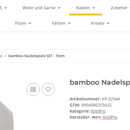
S
Wolle und Garne
Nadeln
Zubehör
Filzen
Färben
Kreativ
ro
bamboo Nadelspiele SET - 15cm
bamboo Nadelspi
Artikelnummer:
KP-22544
GTIN:
8904086255632
Kategorie:
KnitPro
Hersteller:
KnitPro