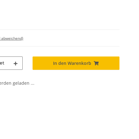
d abweichend)
et
In den Warenkorb
den geladen ...