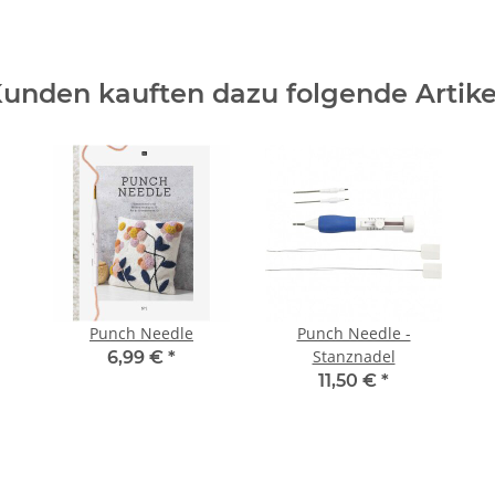
unden kauften dazu folgende Artike
Punch Needle
Punch Needle -
Stanznadel
6,99 €
*
11,50 €
*