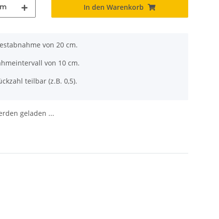
cm
In den Warenkorb
ndestabnahme von 20 cm.
ahmeintervall von 10 cm.
ckzahl teilbar (z.B. 0,5).
den geladen ...