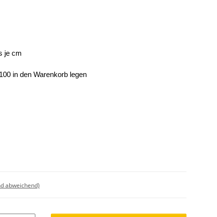
s je cm
e 100 in den Warenkorb legen
nd abweichend)