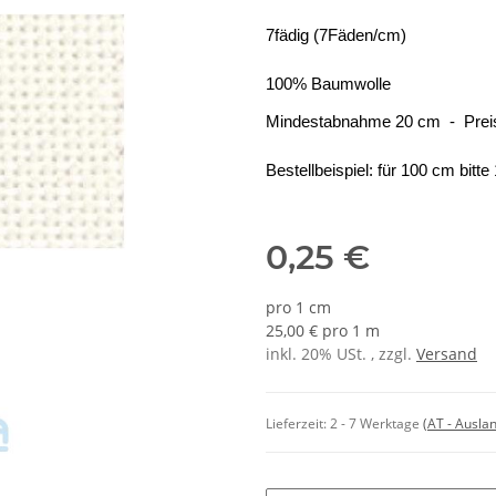
7fädig (7Fäden/cm)
100% Baumwolle
Mindestabnahme 20 cm -
Prei
Bestellbeispiel: für 100 cm bitt
0,25 €
pro 1 cm
25,00 € pro 1 m
inkl. 20% USt. , zzgl.
Versand
Lieferzeit:
2 - 7 Werktage
(AT - Ausla