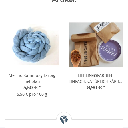
Merino Kammuzg-farbig
LIEBLINGSFARBEN I
hellblau
EINFACH.NATÜRLICH.FÄRBEN.
Blauholz (violett-grau)
5,50 €
*
8,90 €
*
5,50 € pro 100 g