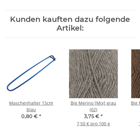
Kunden kauften dazu folgende
Artikel:
Maschenhalter 15cm
Big Merino [Mix] grau
Big 
blau
(02)
0,80 €
*
3,75 €
*
7,50 € pro 100 g