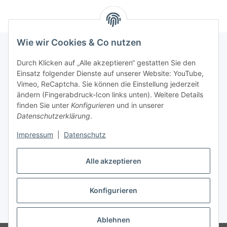
Wie wir Cookies & Co nutzen
Durch Klicken auf „Alle akzeptieren“ gestatten Sie den
Informationen
Einsatz folgender Dienste auf unserer Website: YouTube,
Vimeo, ReCaptcha. Sie können die Einstellung jederzeit
ändern (Fingerabdruck-Icon links unten). Weitere Details
Unsere Spezialshops
finden Sie unter
Konfigurieren
und in unserer
Datenschutzerklärung
.
Unsere Veranstaltungen
Impressum
|
Datenschutz
Ladenlokal
Alle akzeptieren
Konfigurieren
Vertrag widerrufen
* Alle Preise inkl. gesetzlicher USt., zzgl.
Versand
Ablehnen