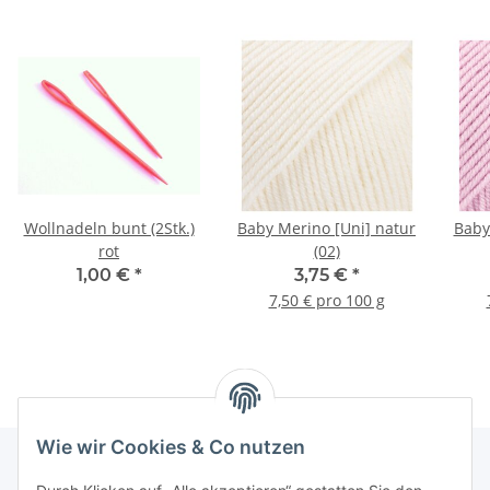
Wollnadeln bunt (2Stk.)
Baby Merino [Uni] natur
Baby
rot
(02)
1,00 €
*
3,75 €
*
7,50 € pro 100 g
Wie wir Cookies & Co nutzen