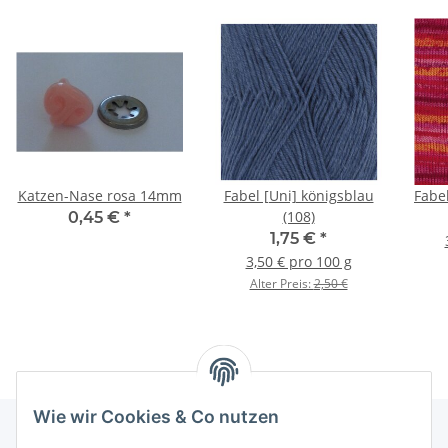
Katzen-Nase rosa 14mm
Fabel [Uni] königsblau
Fabel
(108)
0,45 €
*
1,75 €
*
3,50 € pro 100 g
Alter Preis:
2,50 €
Wie wir Cookies & Co nutzen