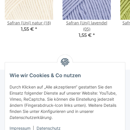
Safran [Uni] natur (18)
Safran [Uni] lavendel
Saf
(05)
1,55 €
*
1,55 €
*
Wie wir Cookies & Co nutzen
Durch Klicken auf „Alle akzeptieren“ gestatten Sie den
Informationen
Einsatz folgender Dienste auf unserer Website: YouTube,
Vimeo, ReCaptcha. Sie können die Einstellung jederzeit
ändern (Fingerabdruck-Icon links unten). Weitere Details
Unsere Spezialshops
finden Sie unter
Konfigurieren
und in unserer
Datenschutzerklärung
.
Unsere Veranstaltungen
Impressum
|
Datenschutz