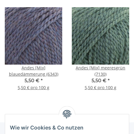
Andes [Mix]
Andes [Mix] meeresgrün
blauedämmerung (6343)
(7130)
5,50 €
*
5,50 €
*
5,50 € pro 100 g
5,50 € pro 100 g
Wie wir Cookies & Co nutzen