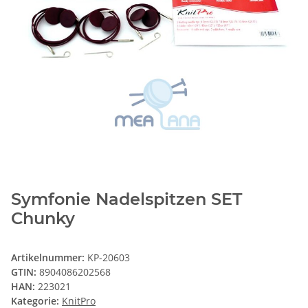
Symfonie Nadelspitzen SET
Chunky
Artikelnummer:
KP-20603
GTIN:
8904086202568
HAN:
223021
Kategorie:
KnitPro