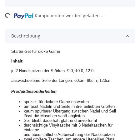
ng...
Komponenten werden geladen ...
Beschreibung
Starter-Set für dicke Garne
Inhalt:
je 2 Nadelspitzen der Stärken: 9.0, 10.0, 12.0
auswechselbare Seile der Längen: 60cm, 80cm, 120cm
Produktbesonderheiten
speziell für dickere Garne entworfen
umfasst Nadeln und Seile in drei beliebten Größen
kaum spürbarer Übergang zwischen Nadel und Seil
lässt die Maschen sanft abgleiten
Seil bleibt dauerhaft glatt und unverformt
durchsichtige Vinyltasche mit 3 Nadeltaschen für
einfache
und übersichtliche Aufbewahrung der Nadelspitzen
zwei größere Taschen, um andere Utensilien Platz