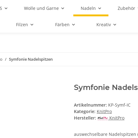
S
Wolle und Garne
Nadeln
Zubehör
Filzen
Färben
Kreativ
ro
Symfonie Nadelspitzen
Symfonie Nadels
Artikelnummer:
KP-Symf-IC
Kategorie:
KnitPro
Hersteller:
KnitPro
auswechselbare Nadelspitzen (