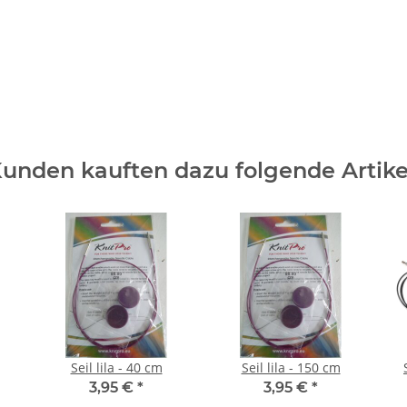
unden kauften dazu folgende Artike
Seil lila - 40 cm
Seil lila - 150 cm
3,95 €
*
3,95 €
*