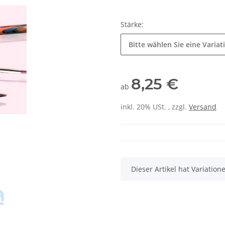
Stärke:
Bitte wählen Sie eine Variat
8,25 €
ab
inkl. 20% USt. , zzgl.
Versand
x
Dieser Artikel hat Variatio