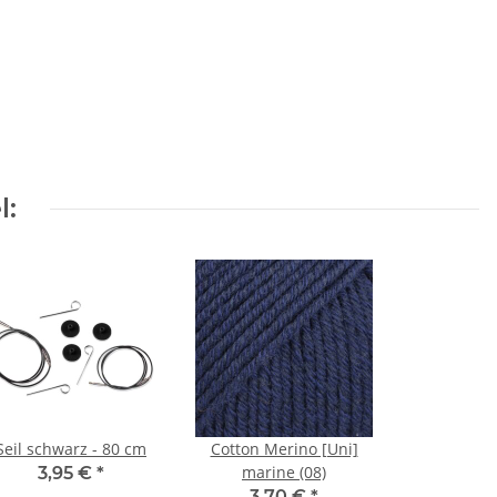
l:
Seil schwarz - 80 cm
Cotton Merino [Uni]
marine (08)
3,95 €
*
3,70 €
*