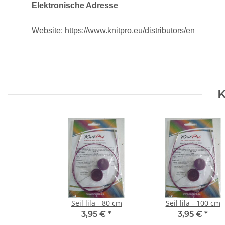
Elektronische Adresse
Website: https://www.knitpro.eu/distributors/en
K
Seil lila - 80 cm
Seil lila - 100 cm
3,95 €
*
3,95 €
*