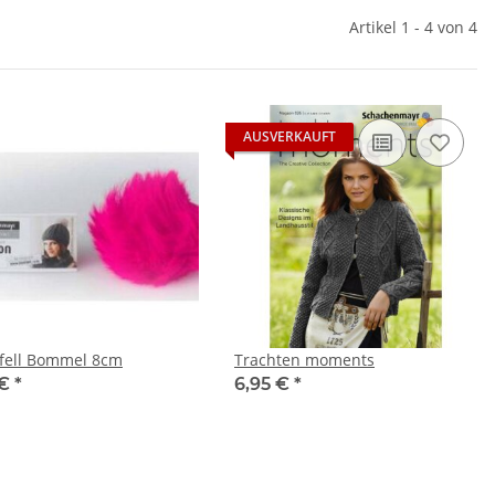
Artikel 1 - 4 von 4
AUSVERKAUFT
fell Bommel 8cm
Trachten moments
 €
*
6,95 €
*