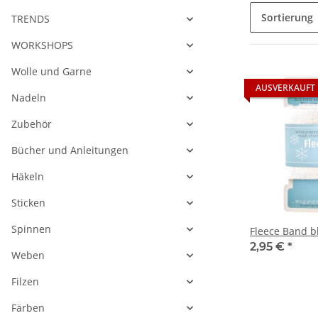
Sortierung
TRENDS
WORKSHOPS
Wolle und Garne
AUSVERKAUFT
Nadeln
Zubehör
Bücher und Anleitungen
Häkeln
Sticken
Spinnen
Fleece Band b
2,95 €
*
Weben
Filzen
Färben