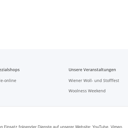
ezialshops
Unsere Veranstaltungen
e-online
Wiener Woll- und Stofffest
Woolness Weekend
den Einsatz folgender Dienste auf unserer Website: YouTube, Vimeo,