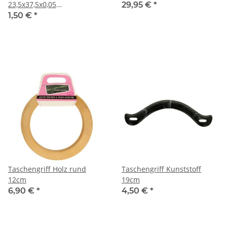
23,5x37,5x0,05
29,95 €
*
halbtransparent
1,50 €
*
Taschengriff Holz rund
Taschengriff Kunststoff
12cm
19cm
6,90 €
*
4,50 €
*