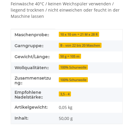
Feinwäsche 40°C / keinen Weichspüler verwenden /
liegend trocknen / nicht einweichen oder feucht in der
Maschine lassen
Produkteigenschaft
Wert
Maschenprobe::
10 x 10 cm = 21 M x 28 R
Garngruppe::
B - von 22 bis 20 Maschen
Gewicht/Länge::
50 g = 105 m
Wollqualitäten::
100% Schurwolle
Zusammensetzu
100% Schurwolle
ng::
Empfohlene
3,5 - 4
Nadelstärke::
Artikelgewicht:
0,05
kg
Inhalt:
50,00 g