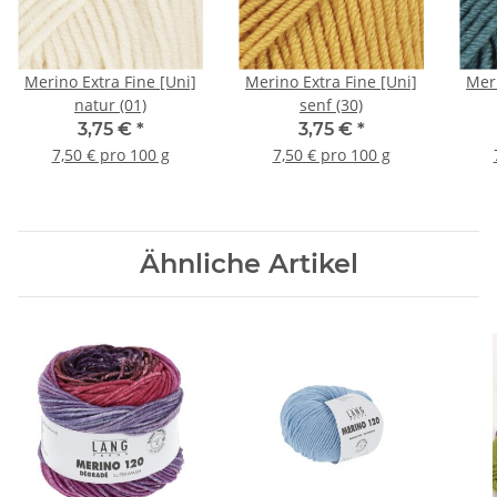
Merino Extra Fine [Uni]
Merino Extra Fine [Uni]
Meri
natur (01)
senf (30)
3,75 €
*
3,75 €
*
7,50 € pro 100 g
7,50 € pro 100 g
Ähnliche Artikel