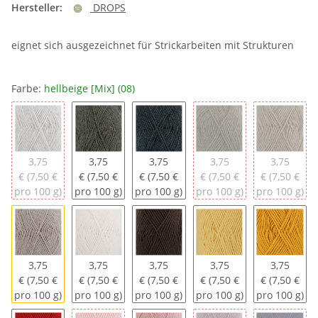
Hersteller:
DROPS
eignet sich ausgezeichnet für Strickarbeiten mit Strukturen
Farbe:
hellbeige [Mix] (08)
hellgrau [Mix] (05)
grau [Mix] (04)
dunkelgrau [Mix] (03)
braun [Mix] (06)
hellbraun 
3,75
3,75
3,75
3,75
3,75
€ (7,50 €
€ (7,50 €
€ (7,50 €
€ (7,50 €
€ (7,50 €
pro 100 g)
pro 100 g)
pro 100 g)
pro 100 g)
pro 100 g)
hellbeige [Mix] (08)
natur [Uni] (01)
dunkelbraun [Uni] (09)
hellgelb [Uni] (24)
senf [Uni]
3,75
3,75
3,75
3,75
3,75
€ (7,50 €
€ (7,50 €
€ (7,50 €
€ (7,50 €
€ (7,50 €
pro 100 g)
pro 100 g)
pro 100 g)
pro 100 g)
pro 100 g)