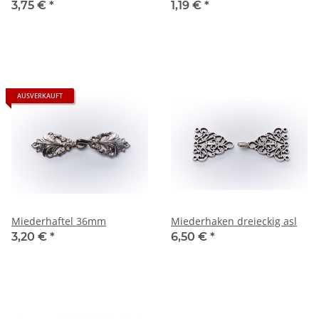
3,75 €
*
1,19 €
*
AUSVERKAUFT
Miederhaftel 36mm
Miederhaken dreieckig asl
3,20 €
*
6,50 €
*