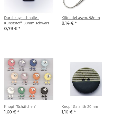
Durchzugsschnalle -
Kiltnadel asym. 98mm
Kunststoff, 30mm schwarz
8,14 €
*
0,79 €
*
Knopf "Schäfchen"
Knopf Galalith 20mm
1,60 €
*
1,10 €
*