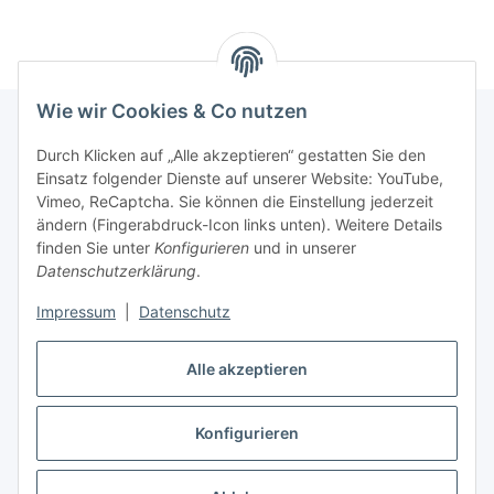
Wie wir Cookies & Co nutzen
Durch Klicken auf „Alle akzeptieren“ gestatten Sie den
Informationen
Einsatz folgender Dienste auf unserer Website: YouTube,
Vimeo, ReCaptcha. Sie können die Einstellung jederzeit
ändern (Fingerabdruck-Icon links unten). Weitere Details
Unsere Spezialshops
finden Sie unter
Konfigurieren
und in unserer
Datenschutzerklärung
.
Unsere Veranstaltungen
Impressum
|
Datenschutz
Ladenlokal
Alle akzeptieren
Konfigurieren
Vertrag widerrufen
* Alle Preise inkl. gesetzlicher USt., zzgl.
Versand