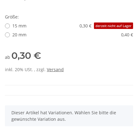
Größe:
15 mm
0,30 €
derzeit nicht auf Lager
20 mm
0,40 €
0,30 €
ab
inkl. 20% USt. , zzgl.
Versand
x
Dieser Artikel hat Variationen. Wählen Sie bitte die
gewünschte Variation aus.