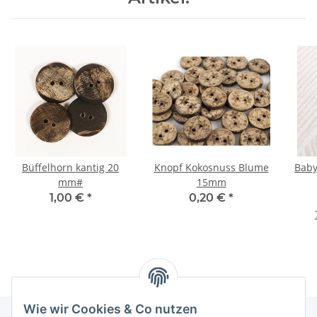
Büffelhorn kantig 20
Knopf Kokosnuss Blume
Baby
mm#
15mm
1,00 €
*
0,20 €
*
Wie wir Cookies & Co nutzen