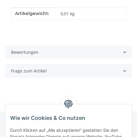
Produkteigenschaft
Wert
Artikelgewicht:
0,01
kg
Bewertungen
Frage zum Artikel
Wie wir Cookies & Co nutzen
Durch Klicken auf „Alle akzeptieren“ gestatten Sie den
Informationen
Einsatz folgender Dienste auf unserer Website: YouTube,