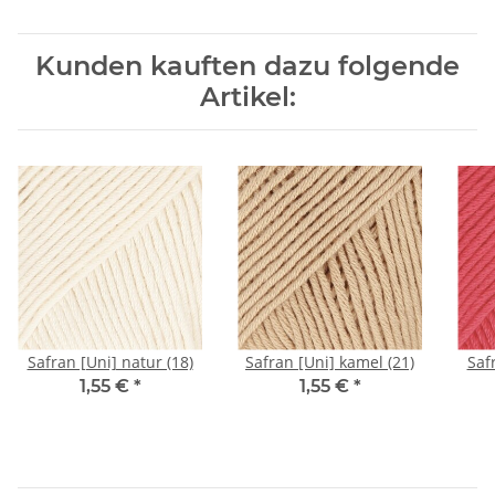
Kunden kauften dazu folgende
Artikel:
Safran [Uni] natur (18)
Safran [Uni] kamel (21)
Saf
1,55 €
*
1,55 €
*