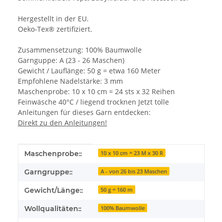
Hergestellt in der EU.
Oeko-Tex® zertifiziert.
Zusammensetzung: 100% Baumwolle
Garnguppe: A (23 - 26 Maschen)
Gewicht / Lauflänge: 50 g = etwa 160 Meter
Empfohlene Nadelstärke: 3 mm
Maschenprobe: 10 x 10 cm = 24 sts x 32 Reihen
Feinwäsche 40°C / liegend trocknen Jetzt tolle
Anleitungen für dieses Garn entdecken:
Direkt zu den Anleitungen!
Produkteigenschaft
Wert
Maschenprobe::
10 x 10 cm = 23 M x 30 R
Garngruppe::
A - von 26 bis 23 Maschen
Gewicht/Länge::
50 g = 160 m
Wollqualitäten::
100% Baumwolle