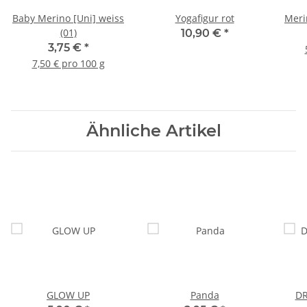
Baby Merino [Uni] weiss
Yogafigur rot
Meri
(01)
10,90 €
*
3,75 €
*
7,50 € pro 100 g
Ähnliche Artikel
GLOW UP
Panda
DR