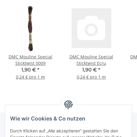
DMC Mouline Special
DMC Mouline Special
DM
Sticktwist 0009
Sticktwist Ecru
1,90 €
*
1,90 €
*
0,24 € pro 1 m
0,24 € pro 1 m
Wie wir Cookies & Co nutzen
Durch Klicken auf „Alle akzeptieren“ gestatten Sie den
Informationen